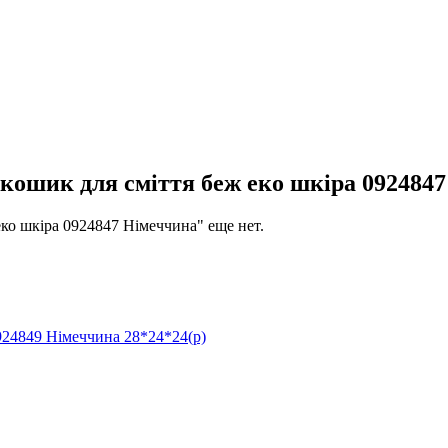
шик для сміття беж еко шкіра 0924847
о шкіра 0924847 Німеччина" еще нет.
24849 Німеччина 28*24*24(р)