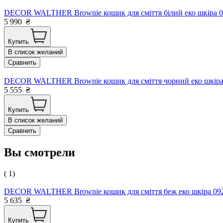
DECOR WALTHER Brownie кошик для сміття білий еко шкіра 
5 990
₴
Купить
В список желаний
Сравнить
DECOR WALTHER Brownie кошик для сміття чорний еко шкіра
5 555
₴
Купить
В список желаний
Сравнить
Вы смотрели
( 1)
DECOR WALTHER Brownie кошик для сміття беж еко шкіра 09
5 635
₴
Купить