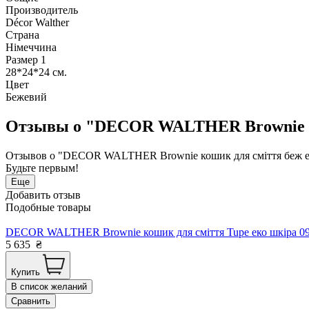
Производитель
Décor Walther
Страна
Німеччина
Размер 1
28*24*24 см.
Цвет
Бежевий
Отзывы о "DECOR WALTHER Brownie ко
Отзывов о "DECOR WALTHER Brownie кошик для сміття беж ек
Будьте первым!
Еще
Добавить отзыв
Подобные товары
DECOR WALTHER Brownie кошик для сміття Tupe еко шкіра 09
5 635
₴
Купить
В список желаний
Сравнить