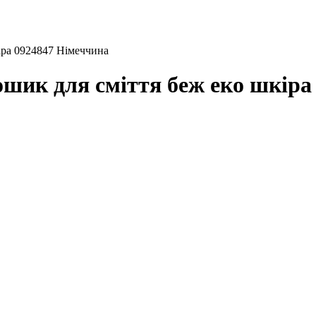
ра 0924847 Німеччина
к для сміття беж еко шкіра 