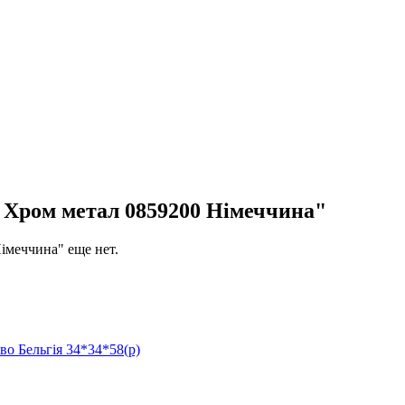
ром метал 0859200 Німеччина"
меччина" еще нет.
 Бельгія 34*34*58(р)