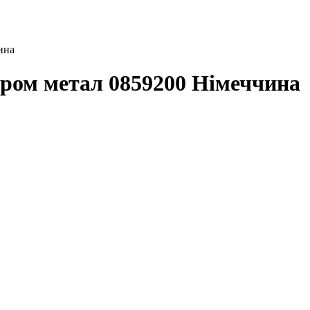
ина
м метал 0859200 Німеччина