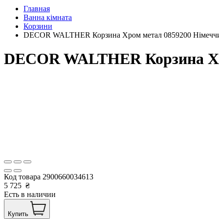
Главная
Ванна кімната
Корзини
DECOR WALTHER Корзина Хром метал 0859200 Німечч
DECOR WALTHER Корзина Хро
Код товара
2900660034613
5 725
₴
Есть в наличии
Купить