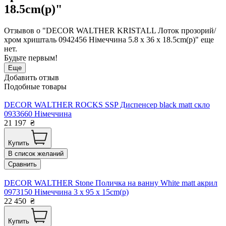
18.5cm(р)"
Отзывов о "DECOR WALTHER KRISTALL Лоток прозорий/
хром хришталь 0942456 Німеччина 5.8 x 36 x 18.5cm(р)" еще
нет.
Будьте первым!
Еще
Добавить отзыв
Подобные товары
DECOR WALTHER ROCKS SSP Диспенсер black matt скло
0933660 Німеччина
21 197
₴
Купить
В список желаний
Сравнить
DECOR WALTHER Stone Поличка на ванну White matt акрил
0973150 Німеччина 3 x 95 x 15cm(р)
22 450
₴
Купить