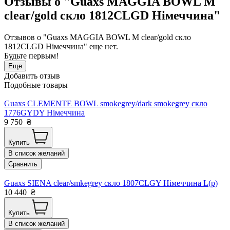
Отзывы о "Guaxs MAGGIA BOWL M
clear/gold скло 1812CLGD Німеччина"
Отзывов о "Guaxs MAGGIA BOWL M clear/gold скло
1812CLGD Німеччина" еще нет.
Будьте первым!
Еще
Добавить отзыв
Подобные товары
Guaxs CLEMENTE BOWL smokegrey/dark smokegrey скло
1776GYDY Німеччина
9 750
₴
Купить
В список желаний
Сравнить
Guaxs SIENA clear/smkegrey скло 1807CLGY Німеччина L(р)
10 440
₴
Купить
В список желаний