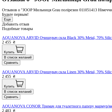
Отзывов о "JOOP Мильниця Grau полірезин 011051413 Німеччина
Будьте первым!
Еще
Добавить отзыв
Подобные товары
AQUANOVA ARVID Очищувач скла Black 30% Metal, 70% Silicon
2 455
₴
Купить
В список желаний
Сравнить
AQUANOVA ARVID Очищувач скла Linen 30% Metal, 70% Silicon
2 455
₴
Купить
В список желаний
Сравнить
AQUANOVA CONOR Тримач для туалетного паперу мармур/мета
2 483
₴