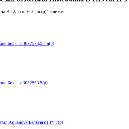
 B 12,5 cm H 3 cm (р)" еще нет.
e Бельгія 30x25x3,5 cm(р)
e Бельгія 30*25*3.5(р)
л Aquanova Бельгія d13*47(р)