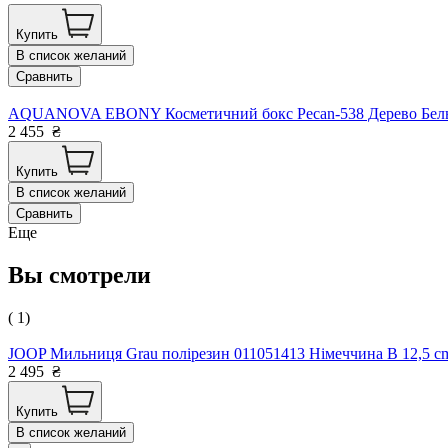
Купить
В список желаний
Сравнить
AQUANOVA EBONY Косметичний бокс Pecan-538 Дерево Бельг
2 455
₴
Купить
В список желаний
Сравнить
Еще
Вы смотрели
( 1)
JOOP Мильниця Grau полірезин 011051413 Німеччина B 12,5 cm
2 495
₴
Купить
В список желаний