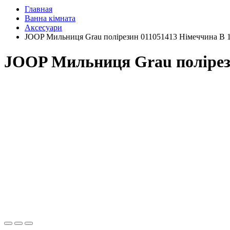
Главная
Ванна кімната
Аксесуари
JOOP Мильниця Grau полірезин 011051413 Німеччина B 12
JOOP Мильниця Grau полірези