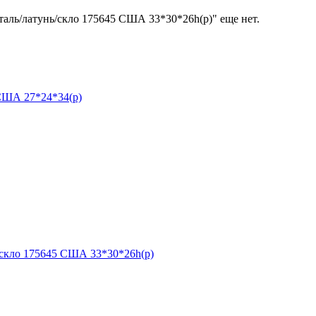
таль/латунь/скло 175645 США 33*30*26h(р)" еще нет.
 США 27*24*34(р)
/скло 175645 США 33*30*26h(р)