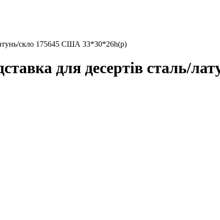
латунь/скло 175645 США 33*30*26h(р)
тавка для десертів сталь/ла