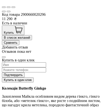
Код товара
2900660020296
11 290
₴
Есть в наличии
Купить
В список желаний
Сравнить
Добавить отзыв
Отзывов пока нет
Купить в один клик
Подтвердить
Купить в один клик
Колекція Butterfly Ginkgo
Захоплення Майкла особливим видом дерева гінкго, гінкго
білоба, або «метелик гінкго», яке росте з подвійним листом,
що нагадує крила метелика, породило фантастичний образ