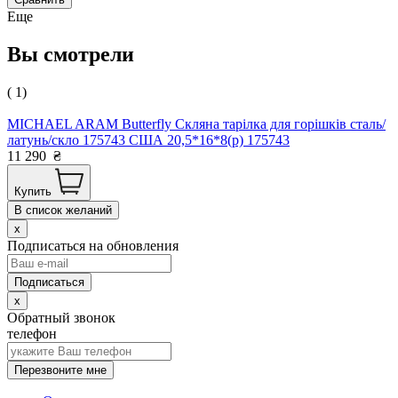
Еще
Вы смотрели
( 1)
MICHAEL ARAM Butterfly Скляна тарілка для горішків сталь/
латунь/скло 175743 США 20,5*16*8(р) 175743
11 290
₴
Купить
В список желаний
x
Подписаться на обновления
x
Обратный звонок
телефон
Перезвоните мне