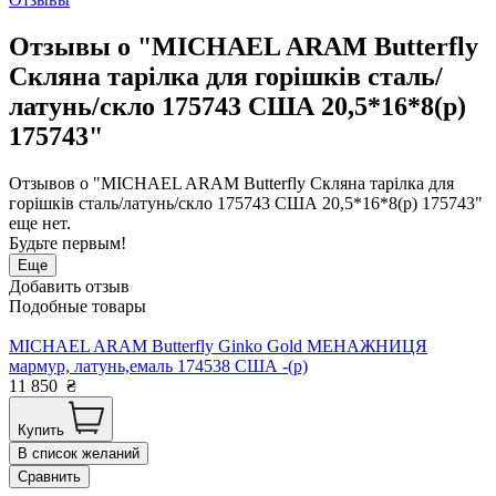
Отзывы о "MICHAEL ARAM Butterfly
Скляна тарілка для горішків сталь/
латунь/скло 175743 США 20,5*16*8(р)
175743"
Отзывов о "MICHAEL ARAM Butterfly Скляна тарілка для
горішків сталь/латунь/скло 175743 США 20,5*16*8(р) 175743"
еще нет.
Будьте первым!
Еще
Добавить отзыв
Подобные товары
MICHAEL ARAM Butterfly Ginko Gold МЕНАЖНИЦЯ
мармур, латунь,емаль 174538 США -(р)
11 850
₴
Купить
В список желаний
Сравнить