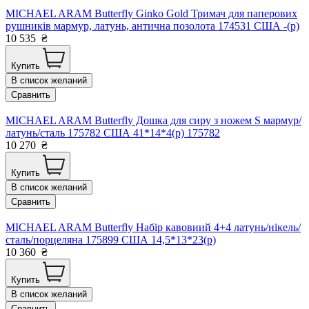
MICHAEL ARAM Butterfly Ginko Gold Тримач для паперових
рушників мармур, латунь, антична позолота 174531 США -(р)
10 535
₴
Купить
В список желаний
Сравнить
MICHAEL ARAM Butterfly Дошка для сиру з ножем S мармур/
латунь/сталь 175782 США 41*14*4(р) 175782
10 270
₴
Купить
В список желаний
Сравнить
MICHAEL ARAM Butterfly Набір кавовиий 4+4 латунь/нікель/
сталь/порцеляна 175899 США 14,5*13*23(р)
10 360
₴
Купить
В список желаний
Сравнить