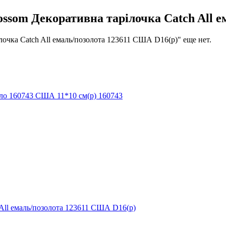
om Декоративна тарілочка Catch All ем
чка Catch All емаль/позолота 123611 США D16(р)" еще нет.
ло 160743 США 11*10 см(р) 160743
ll емаль/позолота 123611 США D16(р)