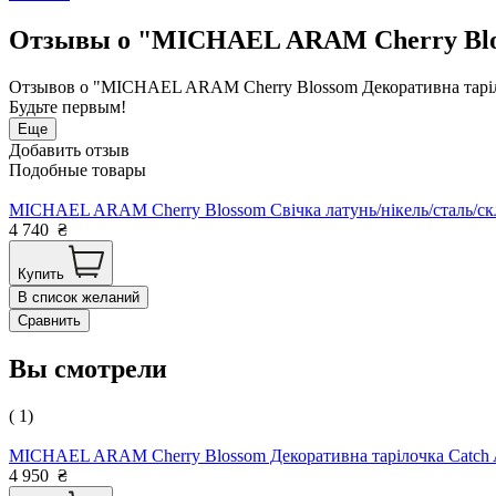
Отзывы о "MICHAEL ARAM Cherry Bloss
Отзывов о "MICHAEL ARAM Cherry Blossom Декоративна таріло
Будьте первым!
Еще
Добавить отзыв
Подобные товары
MICHAEL ARAM Cherry Blossom Свічка латунь/нікель/сталь/ск
4 740
₴
Купить
В список желаний
Сравнить
Вы смотрели
( 1)
MICHAEL ARAM Cherry Blossom Декоративна тарілочка Catch A
4 950
₴