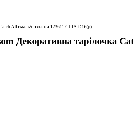
atch All емаль/позолота 123611 США D16(р)
 Декоративна тарілочка Catch