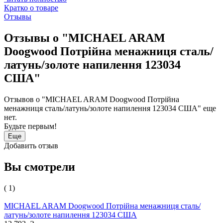
Кратко о товаре
Отзывы
Отзывы о "MICHAEL ARAM
Doogwood Потрійна менажниця сталь/
латунь/золоте напилення 123034
США"
Отзывов о "MICHAEL ARAM Doogwood Потрійна
менажниця сталь/латунь/золоте напилення 123034 США" еще
нет.
Будьте первым!
Еще
Добавить отзыв
Вы смотрели
( 1)
MICHAEL ARAM Doogwood Потрійна менажниця сталь/
латунь/золоте напилення 123034 США