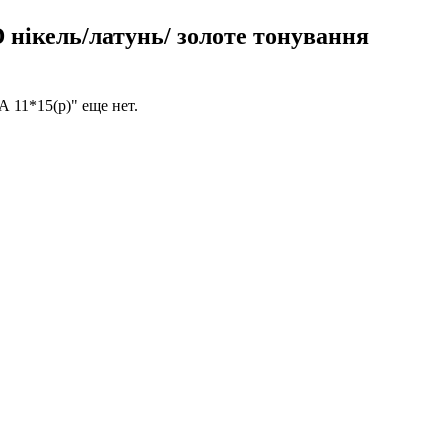
ль/латунь/ золоте тонування
1*15(р)" еще нет.