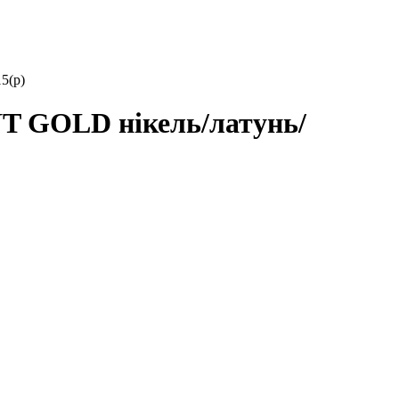
5(р)
OLD нікель/латунь/