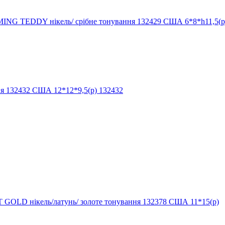
TEDDY нікель/ срібне тонування 132429 США 6*8*h11,5(р
 132432 США 12*12*9,5(р) 132432
ікель/латунь/ золоте тонування 132378 США 11*15(р)