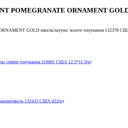
 POMEGRANATE ORNAMENT GOLD ніке
NT GOLD нікель/латунь/ золоте тонування 132378 США 1
ібне тонування 110681 США 12.5*11.5(р)
я/нікель 132433 США d22(р)