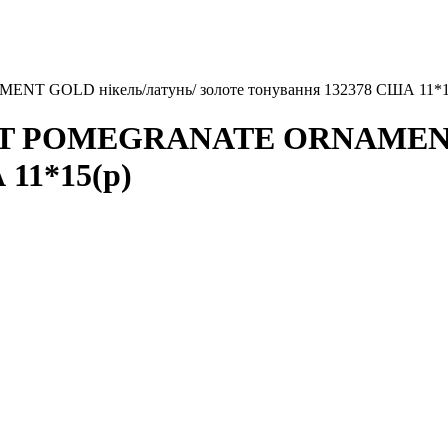
LD нікель/латунь/ золоте тонування 132378 США 11*1
POMEGRANATE ORNAMENT G
 11*15(р)