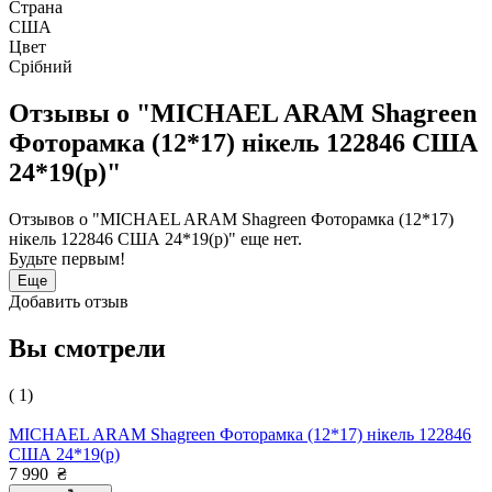
Страна
США
Цвет
Срібний
Отзывы о "MICHAEL ARAM Shagreen
Фоторамка (12*17) нікель 122846 США
24*19(р)"
Отзывов о "MICHAEL ARAM Shagreen Фоторамка (12*17)
нікель 122846 США 24*19(р)" еще нет.
Будьте первым!
Еще
Добавить отзыв
Вы смотрели
( 1)
MICHAEL ARAM Shagreen Фоторамка (12*17) нікель 122846
США 24*19(р)
7 990
₴