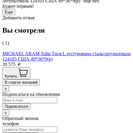
латунь/емаль 124105 США 49*36*9(р)" еще нет.
Будьте первым!
Еще
Добавить отзыв
Вы смотрели
( 1)
MICHAEL ARAM Tulip Таця L тестурована сталь/латунь/емаль
124105 США 49*36*9(р)
20 575
₴
Купить
В список желаний
x
Подписаться на обновления
x
Обратный звонок
телефон