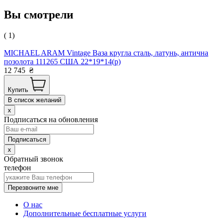
Вы смотрели
( 1)
MICHAEL ARAM Vintage Ваза кругла сталь, латунь, антична
позолота 111265 США 22*19*14(р)
12 745
₴
Купить
В список желаний
x
Подписаться на обновления
x
Обратный звонок
телефон
Перезвоните мне
О нас
Дополнительные бесплатные услуги