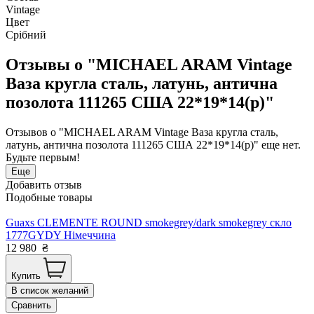
Vintage
Цвет
Срібний
Отзывы о "MICHAEL ARAM Vintage
Ваза кругла сталь, латунь, антична
позолота 111265 США 22*19*14(р)"
Отзывов о "MICHAEL ARAM Vintage Ваза кругла сталь,
латунь, антична позолота 111265 США 22*19*14(р)" еще нет.
Будьте первым!
Еще
Добавить отзыв
Подобные товары
Guaxs CLEMENTE ROUND smokegrey/dark smokegrey скло
1777GYDY Німеччина
12 980
₴
Купить
В список желаний
Сравнить