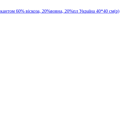
нтом 60% віскоза, 20%вовна, 20%пл Україна 40*40 см(р)