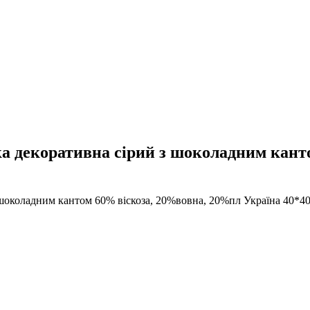
екоративна сірий з шоколадним канто
оладним кантом 60% віскоза, 20%вовна, 20%пл Україна 40*40 с