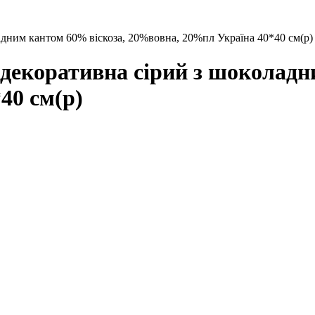
им кантом 60% віскоза, 20%вовна, 20%пл Україна 40*40 см(р)
оративна сірий з шоколадни
40 см(р)