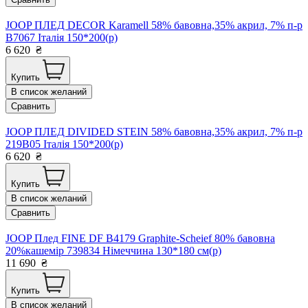
JOOP ПЛЕД DECOR Karamell 58% бавовна,35% акрил, 7% п-р
B7067 Італія 150*200(р)
6 620
₴
Купить
В список желаний
Сравнить
JOOP ПЛЕД DIVIDED STEIN 58% бавовна,35% акрил, 7% п-р
219B05 Італія 150*200(р)
6 620
₴
Купить
В список желаний
Сравнить
JOOP Плед FINE DF B4179 Graphite-Scheief 80% бавовна
20%кашемір 739834 Німеччина 130*180 см(р)
11 690
₴
Купить
В список желаний