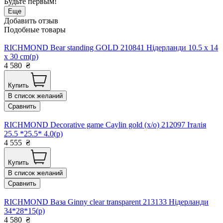
Будьте первым!
Еще
Добавить отзыв
Подобные товары
RICHMOND Bear standing GOLD 210841 Нідерланди 10.5 x 14
x 30 cm(р)
4 580
₴
Купить
В список желаний
Сравнить
RICHMOND Decorative game Caylin gold (х/о) 212097 Італія
25.5 *25.5* 4.0(р)
4 555
₴
Купить
В список желаний
Сравнить
RICHMOND Ваза Ginny clear transparent 213133 Нідерланди
34*28*15(р)
4 580
₴