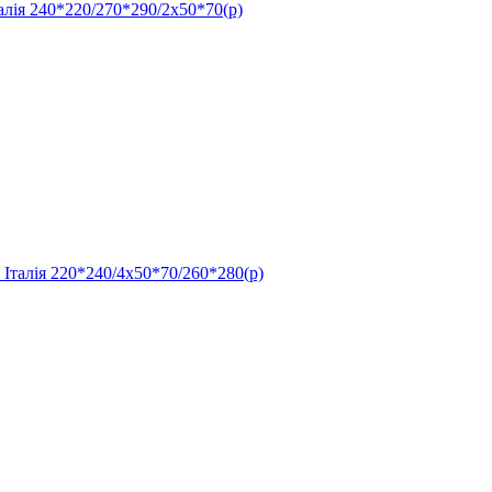
я 240*220/270*290/2х50*70(р)
Італія 220*240/4х50*70/260*280(р)