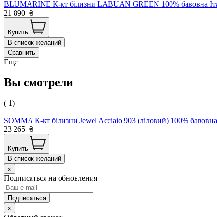
BLUMARINE К-кт білизни LABUAN GREEN 100% бавовна Італі
21 890
₴
Купить
В список желаний
Сравнить
Еще
Вы смотрели
( 1)
SOMMA К-кт білизни Jewel Acciaio 903 (ліловий) 100% бавовна 
23 265
₴
Купить
В список желаний
x
Подписаться на обновления
x