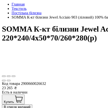
Главная
Текстиль
Постільна білизна
SOMMA К-кт білизни Jewel Acciaio 903 (ліловий) 100% ба
SOMMA К-кт білизни Jewel Acc
220*240/4х50*70/260*280(р)
Код товара
2900660026632
23 265
₴
Есть в наличии
Купить
В список желаний