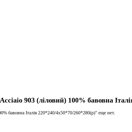
ciaio 903 (ліловий) 100% бавовна Італія
0% бавовна Італія 220*240/4х50*70/260*280(р)" еще нет.