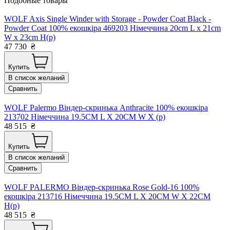
Подобные товары
WOLF Axis Single Winder with Storage - Powder Coat Black -
Powder Coat 100% екошкіра 469203 Німеччина 20cm L x 21cm
W x 23cm H(р)
47 730
₴
Купить
В список желаний
Сравнить
WOLF Palermo Віндер-скринька Anthracite 100% екошкіра
213702 Німеччина 19.5CM L X 20CM W X (р)
48 515
₴
Купить
В список желаний
Сравнить
WOLF PALERMO Віндер-скринька Rose Gold-16 100%
екошкіра 213716 Німеччина 19.5CM L X 20CM W X 22CM
H(р)
48 515
₴