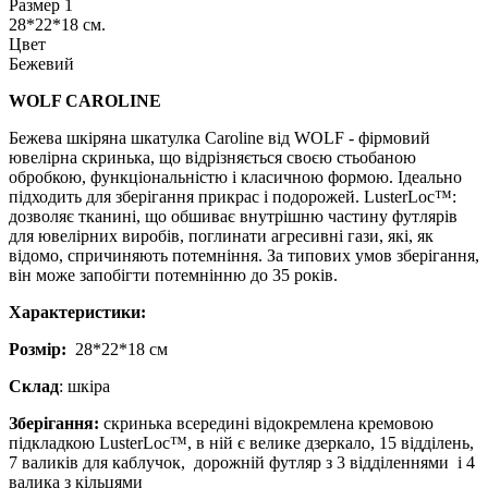
Размер 1
28*22*18 см.
Цвет
Бежевий
WOLF CAROLINE
Бежева шкіряна шкатулка Caroline від WOLF - фірмовий
ювелірна скринька, що відрізняється своєю стьобаною
обробкою, функціональністю і класичною формою. Ідеально
підходить для зберігання прикрас і подорожей. LusterLoc™:
дозволяє тканині, що обшиває внутрішню частину футлярів
для ювелірних виробів, поглинати агресивні гази, які, як
відомо, спричиняють потемніння. За типових умов зберігання,
він може запобігти потемнінню до 35 років.
Характеристики:
Розмір:
28*22*18 см
Склад
: шкіра
Зберігання:
скринька всередині відокремлена кремовою
підкладкою LusterLoc™, в ній є велике дзеркало, 15 відділень,
7 валиків для каблучок, дорожній футляр з 3 відділеннями і 4
валика з кільцями