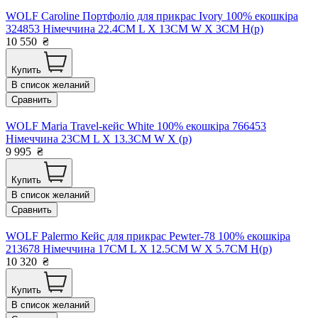
WOLF Caroline Портфоліо для прикрас Ivory 100% екошкіра
324853 Німеччина 22.4CM L X 13CM W X 3CM H(р)
10 550
₴
Купить
В список желаний
Сравнить
WOLF Maria Travel-кейс White 100% екошкіра 766453
Німеччина 23CM L X 13.3CM W X (р)
9 995
₴
Купить
В список желаний
Сравнить
WOLF Palermo Кейс для прикрас Pewter-78 100% екошкіра
213678 Німеччина 17CM L X 12.5CM W X 5.7CM H(р)
10 320
₴
Купить
В список желаний