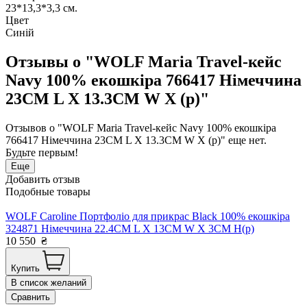
23*13,3*3,3 см.
Цвет
Синій
Отзывы о "WOLF Maria Travel-кейс
Navy 100% екошкіра 766417 Німеччина
23CM L X 13.3CM W X (р)"
Отзывов о "WOLF Maria Travel-кейс Navy 100% екошкіра
766417 Німеччина 23CM L X 13.3CM W X (р)" еще нет.
Будьте первым!
Еще
Добавить отзыв
Подобные товары
WOLF Caroline Портфоліо для прикрас Black 100% екошкіра
324871 Німеччина 22.4CM L X 13CM W X 3CM H(р)
10 550
₴
Купить
В список желаний
Сравнить