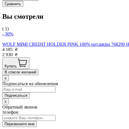
Сравнить
Вы смотрели
( 1)
- 30%
WOLF MIMI CREDIT HOLDER PINK 100% нат.шкіра 768290 Німе
4 185
₴
2 930
₴
Купить
В список желаний
x
Подписаться на обновления
x
Обратный звонок
телефон
Перезвоните мне