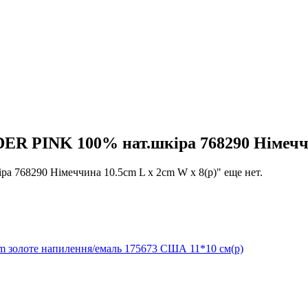
PINK 100% нат.шкіра 768290 Німеччина
68290 Німеччина 10.5cm L x 2cm W x 8(р)" еще нет.
 золоте напилення/емаль 175673 США 11*10 см(р)