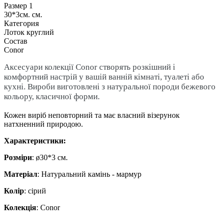
Размер 1
30*3см. см.
Категория
Лоток круглий
Состав
Conor
Аксесуари колекції Conor створять розкішний і
комфортний настрій у вашій ванній кімнаті, туалеті або
кухні.
Вироби виготовлені з натуральної породи бежевого
кольору, класичної форми.
Кожен виріб неповторний та має власний візерунок
натхненний природою.
​​​​​​​Характеристики:
Розміри
: ø30*3 см.
Матеріал
: Натуральний камінь - мармур
Колір
: сірий
Колекція
: Conor