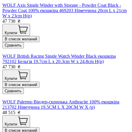
WOLF Axis Single Winder with Storage - Powder Coat Black -
Powder Coat 100% екошкіра 469203 Німеччина 20cm L x 21cm
W x 23cm H(р)
47 730
₴
Купити
В список желаний
Сравнить
WOLF British Racing Single Watch Winder Black екошкіра
792102 Бельгія 19.7cm L x 20.3cm W x 24.8cm H(р)
47 730
₴
Купити
В список желаний
Сравнить
WOLF Palermo Віндер-скринька Anthracite 100% екошкіра
213702 Німеччина 19.5CM L X 20CM W X (р)
48 515
₴
Купити
В список желаний