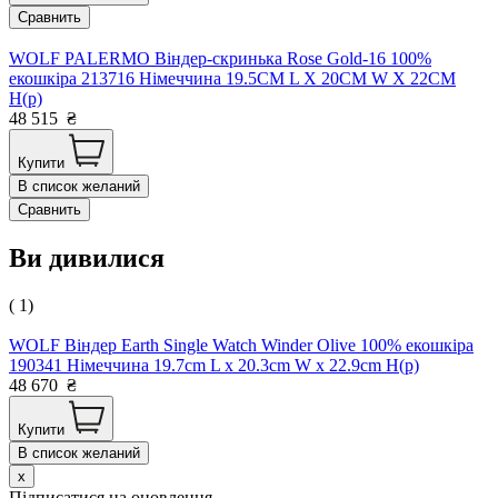
Сравнить
WOLF PALERMO Віндер-скринька Rose Gold-16 100%
екошкіра 213716 Німеччина 19.5CM L X 20CM W X 22CM
H(р)
48 515
₴
Купити
В список желаний
Сравнить
Ви дивилися
( 1)
WOLF Віндер Earth Single Watch Winder Olive 100% екошкіра
190341 Німеччина 19.7cm L x 20.3cm W x 22.9cm H(р)
48 670
₴
Купити
В список желаний
x
Підписатися на оновлення