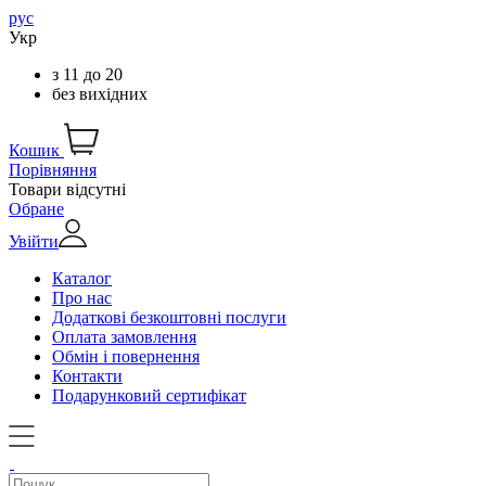
рус
Укр
з
11
до
20
без вихідних
Кошик
Порівняння
Товари відсутні
Обране
Увійти
Каталог
Про нас
Додаткові безкоштовні послуги
Оплата замовлення
Обмін і повернення
Контакти
Подарунковий сертифікат