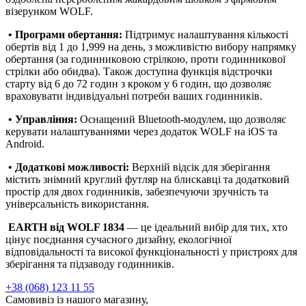
візерунком WOLF.
• Програми обертання:
Підтримує налаштування кількості
обертів від 1 до 1,999 на день, з можливістю вибору напрямку
обертання (за годинниковою стрілкою, проти годинникової
стрілки або обидва). Також доступна функція відстрочки
старту від 6 до 72 годин з кроком у 6 годин, що дозволяє
враховувати індивідуальні потреби ваших годинників.
• Управління:
Оснащений Bluetooth-модулем, що дозволяє
керувати налаштуваннями через додаток WOLF на iOS та
Android.
• Додаткові можливості:
Верхній відсік для зберігання
містить знімний круглий футляр на блискавці та додатковий
простір для двох годинників, забезпечуючи зручність та
універсальність використання.
EARTH від WOLF 1834
— це ідеальний вибір для тих, хто
цінує поєднання сучасного дизайну, екологічної
відповідальності та високої функціональності у пристроях для
зберігання та підзаводу годинників.
+38 (068) 123 11 55
Самовивіз із нашого магазину,