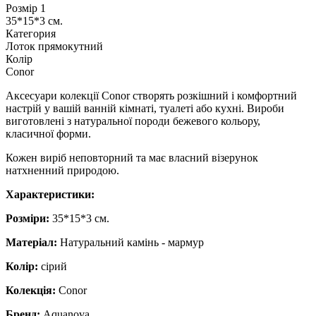
Розмір 1
35*15*3 см.
Категория
Лоток прямокутний
Колір
Conor
Аксесуари колекції Conor створять розкішний і комфортний
настрій у вашій ванній кімнаті, туалеті або кухні. Вироби
виготовлені з натуральної породи бежевого кольору,
класичної форми.
Кожен виріб неповторний та має власний візерунок
натхненний природою.
​​​​​​​Характеристики:
Розміри:
35*15*3 см.
Матеріал:
Натуральний камінь - мармур
Колір:
сірий
Колекція:
Conor
Бренд:
Aquanova