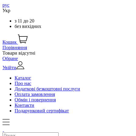
рус
Укр
з
11
до
20
без вихідних
Кошик
Порівняння
Товари відсутні
Обране
Увійти
Каталог
Про нас
Додаткові безкоштовні послуги
Оплата замовлення
Обмін і повернення
Контакти
Подарунковий сертифікат