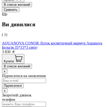
В список желаний
Сравнить
Ще
Ви дивилися
( 1)
AQUANOVA CONOR Лоток косметичний мармур Aquanova
Бельгія 35*15*3 см(р)
3 830
₴
Купити
В список желаний
x
Підписатися на оновлення
x
Зворотній дзвінок
телефон