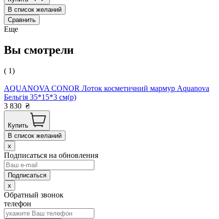
В список желаний
Сравнить
Еще
Вы смотрели
( 1)
AQUANOVA CONOR Лоток косметичний мармур Aquanova
Бельгія 35*15*3 см(р)
3 830
₴
Купить
В список желаний
x
Подписаться на обновления
x
Обратный звонок
телефон