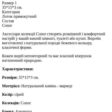
Размер 1
35*15*3 см.
Категория
Лоток прямокутний
Состав
Conor
Аксесуари колекції Conor створять розкішний і комфортний
настрій у вашій ванній кімнаті, туалеті або кухні. Вироби
виготовлені з натуральної породи бежевого кольору,
класичної форми.
Кожен виріб неповторний та має власний візерунок
натхненний природою.
​​​​​​​Характеристики:
Розміри:
35*15*3 см.
Матеріал:
Натуральний камінь - мармур
Колір:
сірий
Колекція:
Conor
Бренд:
Aquanova