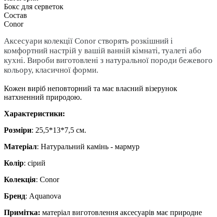
Бокс для серветок
Состав
Conor
Аксесуари колекції Conor створять розкішний і
комфортний настрій у вашій ванній кімнаті, туалеті або
кухні.
Вироби виготовлені з натуральної породи бежевого
кольору, класичної форми.
Кожен виріб неповторний та має власний візерунок
натхненний природою.
​​​​​​​Характеристики:
Розміри
: 25,5*13*7,5 см.
Матеріал
: Натуральний камінь - мармур
Колір
: сірий
Колекція
: Conor
Бренд
: Aquanova
Примітка:
матеріал виготовлення аксесуарів має природне