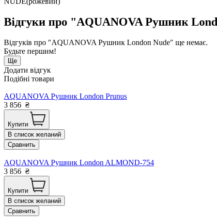
NUDE(рожевий)
Відгуки про "AQUANOVA Рушник Lond
Відгуків про "AQUANOVA Рушник London Nude" ще немає.
Будьте першим!
Ще
Додати відгук
Подібні товари
AQUANOVA Рушник London Prunus
3 856
₴
Купити
В список желаний
Сравнить
AQUANOVA Рушник London ALMOND-754
3 856
₴
Купити
В список желаний
Сравнить