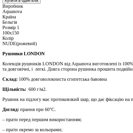
Купити в один клік
Виробник
Aquanova
Країна
Бельгія
Розмір 1
100x150
Колір
NUDE(рожевий)
Рушники LONDON
Колекція рушників LONDON від Aquanova виготовлені із 100% ч
та довговічні, і легкі. Довга сторона рушника прошита подв
Склад:
100% довговолокниста єгипетська бавовна
Щільність:
600 г/м2.
Рушник на підлогу має протиковзкий шар, що дає фіксацію на п
Догляд:
прання при 60°С.
– прати перед першим використанням;
– прати окремо за кольорами;