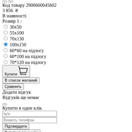
Код товару
2900660045602
3 856
₴
В наявності
Розмір 1 :
30x50
55x100
70x130
100x150
60*60 на підлогу
60*100 на підлогу
70*120 на підлогу
Купити
В список желаний
Сравнить
Додати відгук
Відгуків ще немає
Купити в один клік
Підтвердити