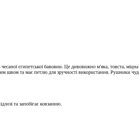
есаної єгипетської бавовни. Це дивовижно м'яка, товста, міцн
ійним швом та має петлю для зручності використання. Рушники 
ідлозі та запобігає ковзанню.