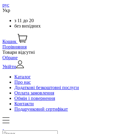
рус
Укр
з
11
до
20
без вихідних
Кошик
Порівняння
Товари відсутні
Обране
Увійти
Каталог
Про нас
Додаткові безкоштовні послуги
Оплата замовлення
Обмін і повернення
Контакти
Подарунковий сертифікат