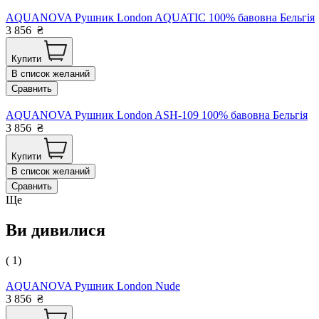
AQUANOVA Рушник London AQUATIC 100% бавовна Бельгія
3 856
₴
Купити
В список желаний
Сравнить
AQUANOVA Рушник London ASH-109 100% бавовна Бельгія
3 856
₴
Купити
В список желаний
Сравнить
Ще
Ви дивилися
( 1)
AQUANOVA Рушник London Nude
3 856
₴