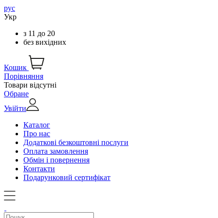
рус
Укр
з
11
до
20
без вихідних
Кошик
Порівняння
Товари відсутні
Обране
Увійти
Каталог
Про нас
Додаткові безкоштовні послуги
Оплата замовлення
Обмін і повернення
Контакти
Подарунковий сертифікат