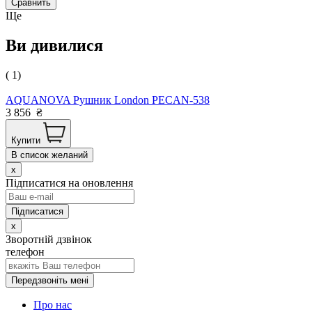
Сравнить
Ще
Ви дивилися
( 1)
AQUANOVA Рушник London PECAN-538
3 856
₴
Купити
В список желаний
x
Підписатися на оновлення
x
Зворотній дзвінок
телефон
Передзвоніть мені
Про нас