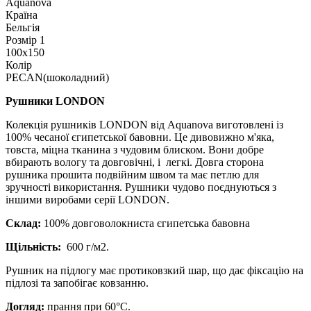
Aquanova
Країна
Бельгія
Розмір 1
100x150
Колір
PECAN(шоколадний)
Рушники LONDON
Колекція рушників LONDON від Aquanova виготовлені із
100% чесаної єгипетської бавовни. Це дивовижно м'яка,
товста, міцна тканина з чудовим блиском. Вони добре
вбирають вологу та довговічні, і легкі. Довга сторона
рушника прошита подвійним швом та має петлю для
зручності використання. Рушники чудово поєднуються з
іншими виробами серії LONDON.
Склад:
100% довговолокниста єгипетська бавовна
Щільність:
600 г/м2.
Рушник на підлогу має протиковзкий шар, що дає фіксацію на
підлозі та запобігає ковзанню.
Догляд:
прання при 60°С.