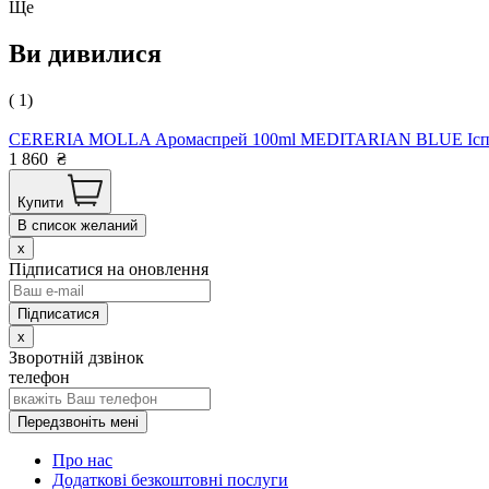
Ще
Ви дивилися
( 1)
CERERIA MOLLA Аромаспрей 100ml MEDITARIAN BLUE Ісп
1 860
₴
Купити
В список желаний
x
Підписатися на оновлення
x
Зворотній дзвінок
телефон
Передзвоніть мені
Про нас
Додаткові безкоштовні послуги