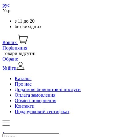
рус
Укр
з
11
до
20
без вихідних
Кошик
Порівняння
Товари відсутні
Обране
Увійти
Каталог
Про нас
Додаткові безкоштовні послуги
Оплата замовлення
Обмін і повернення
Контакти
Подарунковий сертифікат