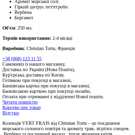
Аромат морської солі
Гіркий цитрус петітгрейн
Вербена
Бергамот
Об'єм
: 250 мл.
Термін використання:
2-4 місяці
Виробник
: Christian Tortu, Франція
+38 (068) 123 11 55
Самовивіз із нашого магазину,
Доставка по Україні (Нова Пошта),
Кур'єрська доставка по Києву.
Готівкою при покупці в магазині,
Банківська картка при покупці в магазині,
Банківською карткою при покупці онлайн,
Оплата при отриманні у відділенні Нової пошти.
Читати повністю
Коротко про товар
Відгуки
Колекція VERT FRAIS від Christian Tortu – це поєднання
морського солоного повітря та аромату трав, зігрітих сонцем.
Вербена та рослинний мускус, тепле звучання квітів