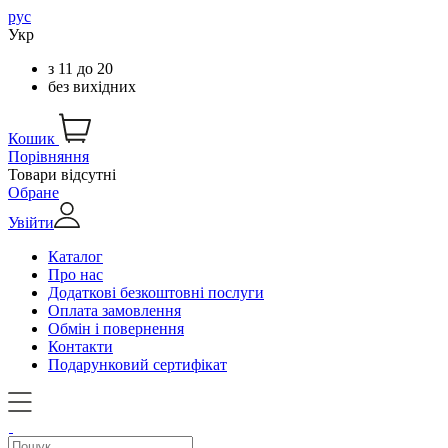
рус
Укр
з
11
до
20
без вихідних
Кошик
Порівняння
Товари відсутні
Обране
Увійти
Каталог
Про нас
Додаткові безкоштовні послуги
Оплата замовлення
Обмін і повернення
Контакти
Подарунковий сертифікат