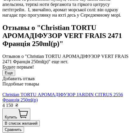
апельсина, терпкі ноти бергамота та гіркого цитрусу
петітгрейн. І, звичайно, аромат морської солі: він одразу
нагадає про прогулянку на яхті десь у Середземному морі.
Отзывы о "Christian TORTU
АРОМАДІФУЗОР VERT FRAIS 2471
Франція 250ml(р)"
Отзывов о "Christian TORTU АРОМАДІФУЗОР VERT FRAIS
2471 Франція 250ml(р)" еще нет.
Будьте первым!
Еще
Добавить отзыв
Подобные товары
Christian TORTU АРОМАДІФУЗОР JARDIN CITRUS 2556
Франція 250ml(р)
4 150
₴
Купить
В список желаний
Сравнить