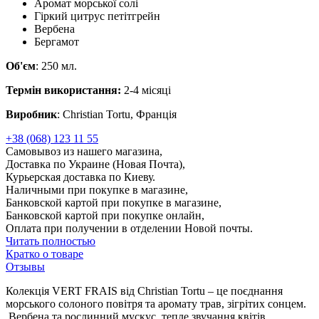
Аромат морської солі
Гіркий цитрус петітгрейн
Вербена
Бергамот
Об'єм
: 250 мл.
Термін використання:
2-4 місяці
Виробник
: Christian Tortu, Франція
+38 (068) 123 11 55
Самовывоз из нашего магазина,
Доставка по Украине (Новая Почта),
Курьерская доставка по Киеву.
Наличными при покупке в магазине,
Банковской картой при покупке в магазине,
Банковской картой при покупке онлайн,
Оплата при получении в отделении Новой почты.
Читать полностью
Кратко о товаре
Отзывы
Колекція VERT FRAIS від Christian Tortu – це поєднання
морського солоного повітря та аромату трав, зігрітих сонцем.
Вербена та рослинний мускус, тепле звучання квітів