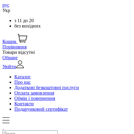
рус
Укр
з
11
до
20
без вихідних
Кошик
Порівняння
Товари відсутні
Обране
Увійти
Каталог
Про нас
Додаткові безкоштовні послуги
Оплата замовлення
Обмін і повернення
Контакти
Подарунковий сертифікат