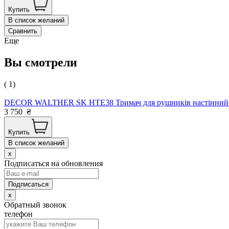
Купить
В список желаний
Сравнить
Еще
Вы смотрели
( 1)
DECOR WALTHER SK HTE38 Тримач для рушників настінний Ch
3 750
₴
Купить
В список желаний
x
Подписаться на обновления
x
Обратный звонок
телефон