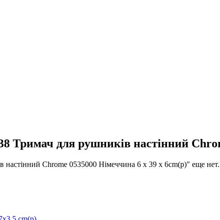
имач для рушників настінний Chrome 
стінний Chrome 0535000 Німеччина 6 x 39 x 6cm(р)" еще нет.
x3,5 cm(р)