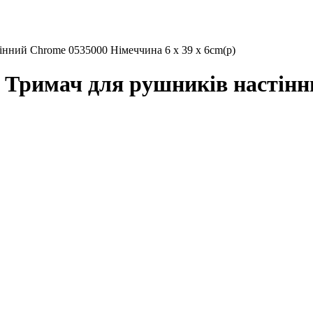
ий Chrome 0535000 Німеччина 6 x 39 x 6cm(р)
имач для рушників настінни