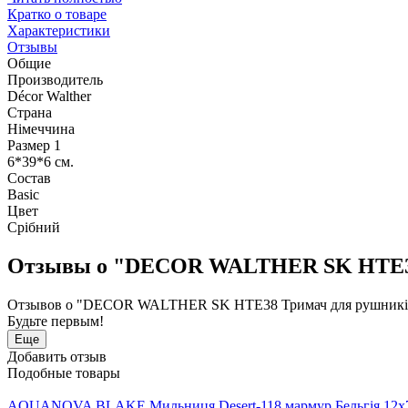
Кратко о товаре
Характеристики
Отзывы
Общие
Производитель
Décor Walther
Страна
Німеччина
Размер 1
6*39*6 см.
Состав
Basic
Цвет
Срібний
Отзывы о "DECOR WALTHER SK HTE38 Тр
Отзывов о "DECOR WALTHER SK HTE38 Тримач для рушників на
Будьте первым!
Еще
Добавить отзыв
Подобные товары
AQUANOVA BLAKE Мильниця Desert-118 мармур Бельгія 12x7