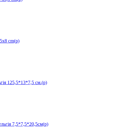
5x8 cm(р)
 125,5*13*7,5 см.(р)
ія 7,5*7,5*20,5см(р)