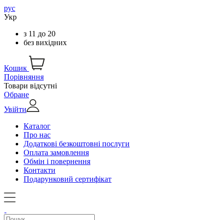
рус
Укр
з
11
до
20
без вихідних
Кошик
Порівняння
Товари відсутні
Обране
Увійти
Каталог
Про нас
Додаткові безкоштовні послуги
Оплата замовлення
Обмін і повернення
Контакти
Подарунковий сертифікат