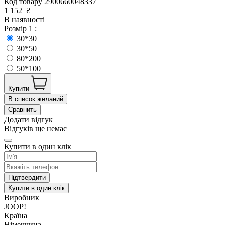
Код товару
2900660048337
1 152
₴
В наявності
Розмір 1 :
30*30
30*50
80*200
50*100
Купити
В список желаний
Сравнить
Додати відгук
Відгуків ще немає
Купити в один клік
Підтвердити
Купити в один клік
Виробник
JOOP!
Країна
Німеччина