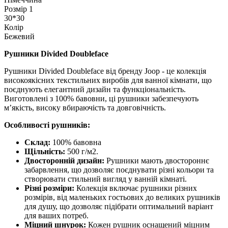
Розмір 1
30*30
Колір
Бежевий
Рушники Divided Doubleface
Рушники Divided Doubleface від бренду Joop - це колекція
високоякісних текстильних виробів для ванної кімнати, що
поєднують елегантний дизайн та функціональність.
Виготовлені з 100% бавовни, ці рушники забезпечують
м’якість, високу вбираючість та довговічність.
Особливості рушників:
Склад:
100% бавовна
Щільність:
500 г/м2.
Двосторонній дизайн:
Рушники мають двостороннє
забарвлення, що дозволяє поєднувати різні кольори та
створювати стильний вигляд у ванній кімнаті.
Різні розміри:
Колекція включає рушники різних
розмірів, від маленьких гостьових до великих рушників
для душу, що дозволяє підібрати оптимальний варіант
для ваших потреб.
Міцний шнурок:
Кожен рушник оснащений міцним