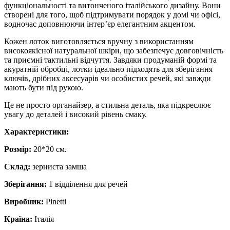
функціональності та витонченого італійського дизайну. Вони
створені для того, щоб підтримувати порядок у домі чи офісі,
водночас доповнюючи інтер’єр елегантним акцентом.
Кожен лоток виготовляється вручну з використанням
високоякісної натуральної шкіри, що забезпечує довговічність
та приємні тактильні відчуття. Завдяки продуманій формі та
акуратній обробці, лотки ідеально підходять для зберігання
ключів, дрібних аксесуарів чи особистих речей, які завжди
мають бути під рукою.
Це не просто органайзер, а стильна деталь, яка підкреслює
увагу до деталей і високий рівень смаку.
Характеристики:
Розмір:
20*20 см.
Склад:
зерниста замша
Зберігання:
1 відділення для речей
Виробник:
Pinetti
Країна:
Італія