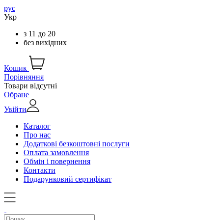
рус
Укр
з
11
до
20
без вихідних
Кошик
Порівняння
Товари відсутні
Обране
Увійти
Каталог
Про нас
Додаткові безкоштовні послуги
Оплата замовлення
Обмін і повернення
Контакти
Подарунковий сертифікат