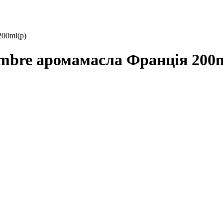
00ml(р)
re аромамасла Франція 200m