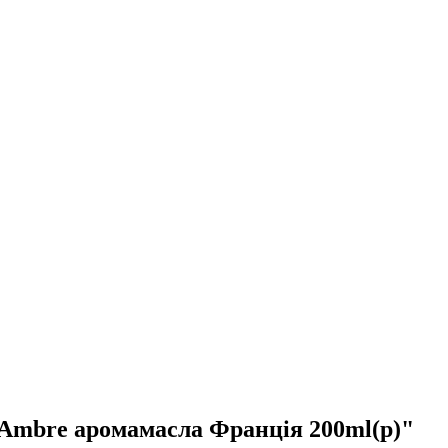
bre аромамасла Франція 200ml(р)"