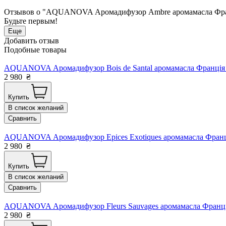
Отзывов о "AQUANOVA Аромадифузор Ambre аромамасла Франц
Будьте первым!
Еще
Добавить отзыв
Подобные товары
AQUANOVA Аромадифузор Bois de Santal аромамасла Франція 
2 980
₴
Купить
В список желаний
Сравнить
AQUANOVA Аромадифузор Epices Exotiques аромамасла Франці
2 980
₴
Купить
В список желаний
Сравнить
AQUANOVA Аромадифузор Fleurs Sauvages аромамасла Франці
2 980
₴