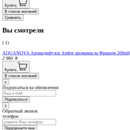
Купить
В список желаний
Сравнить
Вы смотрели
( 1)
AQUANOVA Аромадифузор Ambre аромамасла Франція 200ml(
2 980
₴
Купить
В список желаний
x
Подписаться на обновления
x
Обратный звонок
телефон
Перезвоните мне