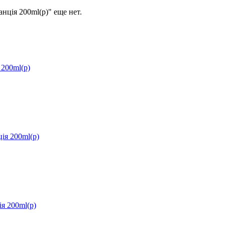
ія 200ml(р)" еще нет.
200ml(р)
я 200ml(р)
я 200ml(р)