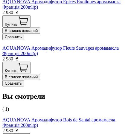
AQUANOVA Аромадифузор Epices Exotiques аромамасла
Франція 200ml(р)
2 980
₴
Купить
В список желаний
Сравнить
AQUANOVA Аромадифузор Fleurs Sauvages аромамасла
Франція 200ml(р)
2 980
₴
Купить
В список желаний
Сравнить
Вы смотрели
( 1)
AQUANOVA Аромадифузор Bois de Santal аромамасла
Франція 200ml(р)
2 980
₴