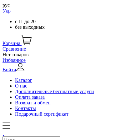
рус
Укр
с
11
до
20
без выходных
Корзина
Сравнение
Нет товаров
Избранное
Войти
Каталог
О нас
Дополнительные бесплатные услуги
Оплата заказа
Возврат и обмен
Контакты
Подарочный сертификат