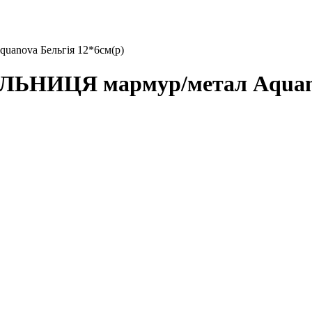
ova Бельгія 12*6см(р)
ИЦЯ мармур/метал Aquanova