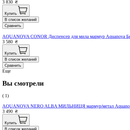
3 830
₴
Купить
В список желаний
Сравнить
AQUANOVA CONOR Диспенсер для мила мармур Aquanova Бельг
3 580
₴
Купить
В список желаний
Сравнить
Еще
Вы смотрели
( 1)
AQUANOVA NERO ALBA МИЛЬНИЦЯ мармур/метал Aquanova Б
3 490
₴
Купить
В список желаний