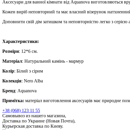
Аксесуари для ванної кімнати від Aquanova виготовляються вр
Кожен виріб неповторний та має власний візерунок натхненни
Доповнити свій дім затишком та неповторністю легко з серією а
​​​​​​​Характеристики:
Розміри
: 12*6 см.
Матеріал
: Натуральний камінь - мармур
Колір
: Білий з сірим
Колекція
: Nero Alba
Бренд
: Aquanova
Примітка:
матеріал виготовлення аксесуарів має природне похо
+38 (068) 123 11 55
Самовывоз из нашего магазина,
Доставка по Украине (Новая Почта),
Курьерская доставка по Киеву.