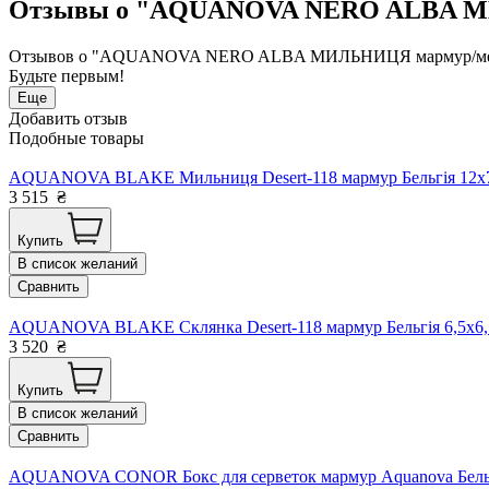
Отзывы о "AQUANOVA NERO ALBA МИЛ
Отзывов о "AQUANOVA NERO ALBA МИЛЬНИЦЯ мармур/метал A
Будьте первым!
Еще
Добавить отзыв
Подобные товары
AQUANOVA BLAKE Мильниця Desert-118 мармур Бельгія 12x7
3 515
₴
Купить
В список желаний
Сравнить
AQUANOVA BLAKE Склянка Desert-118 мармур Бельгія 6,5x6,
3 520
₴
Купить
В список желаний
Сравнить
AQUANOVA CONOR Бокс для серветок мармур Aquanova Бельгія