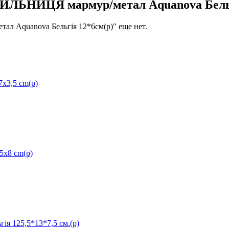
ЬНИЦЯ мармур/метал Aquanova Бельгі
quanova Бельгія 12*6см(р)" еще нет.
x3,5 cm(р)
5x8 cm(р)
 125,5*13*7,5 см.(р)