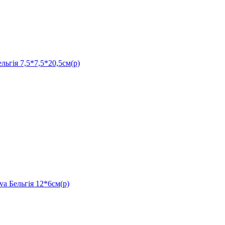
ія 7,5*7,5*20,5см(р)
ельгія 12*6см(р)