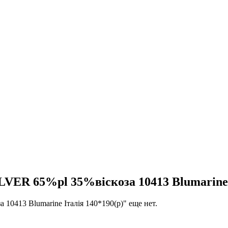
R 65%pl 35%віскоза 10413 Blumarine І
413 Blumarine Італія 140*190(р)" еще нет.