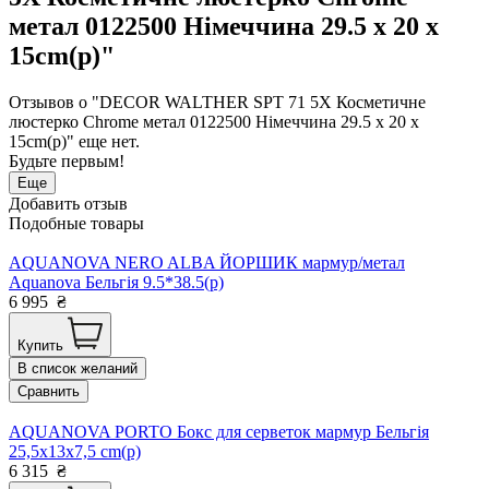
метал 0122500 Німеччина 29.5 x 20 x
15cm(р)"
Отзывов о "DECOR WALTHER SPT 71 5X Косметичне
люстерко Chrome метал 0122500 Німеччина 29.5 x 20 x
15cm(р)" еще нет.
Будьте первым!
Еще
Добавить отзыв
Подобные товары
AQUANOVA NERO ALBA ЙОРШИК мармур/метал
Aquanova Бельгія 9.5*38.5(р)
6 995
₴
Купить
В список желаний
Сравнить
AQUANOVA PORTO Бокс для серветок мармур Бельгія
25,5x13x7,5 cm(р)
6 315
₴