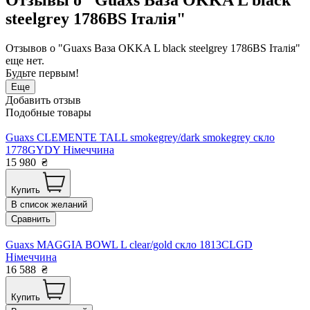
steelgrey 1786BS Італія"
Отзывов о "Guaxs Ваза OKKA L black steelgrey 1786BS Італія"
еще нет.
Будьте первым!
Еще
Добавить отзыв
Подобные товары
Guaxs CLEMENTE TALL smokegrey/dark smokegrey скло
1778GYDY Німеччина
15 980
₴
Купить
В список желаний
Сравнить
Guaxs MAGGIA BOWL L clear/gold скло 1813CLGD
Німеччина
16 588
₴
Купить