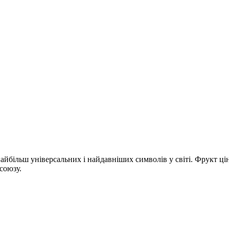
більш універсальних і найдавніших символів у світі. Фрукт цінува
союзу.