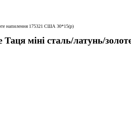
оте напилення 175321 США 30*15(р)
аця міні сталь/латунь/золот