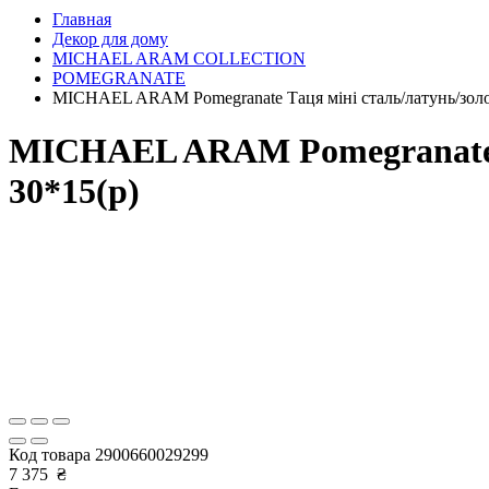
Главная
Декор для дому
MICHAEL ARAM COLLECTION
POMEGRANATE
MICHAEL ARAM Pomegranate Таця міні сталь/латунь/зол
MICHAEL ARAM Pomegranate Т
30*15(р)
Код товара
2900660029299
7 375
₴