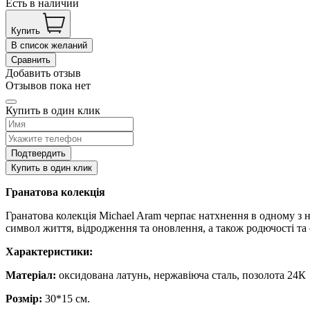
Есть в наличии
Купить
В список желаний
Сравнить
Добавить отзыв
Отзывов пока нет
Купить в один клик
Подтвердить
Купить в один клик
Гранатова колекція
Гранатова колекція Michael Aram черпає натхнення в одному з най
символ життя, відродження та оновлення, а також родючості та 
Характеристики:
Матеріал:
оксидована латунь, нержавіюча сталь, позолота 24К
Розмір:
30*15 см.