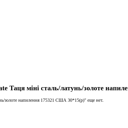
Таця міні сталь/латунь/золоте напиле
ь/золоте напилення 175321 США 30*15(р)" еще нет.