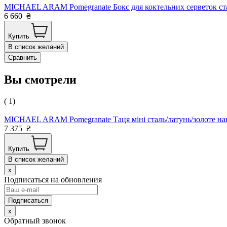
MICHAEL ARAM Pomegranate Бокс для коктельних серветок ст
6 660
₴
Купить
В список желаний
Сравнить
Вы смотрели
( 1)
MICHAEL ARAM Pomegranate Таця міні сталь/латунь/золоте н
7 375
₴
Купить
В список желаний
x
Подписаться на обновления
x
Обратный звонок