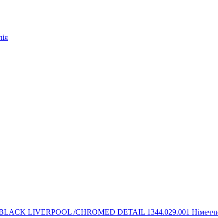
лія
LACK LIVERPOOL /CHROMED DETAIL 1344.029.001 Німеччин