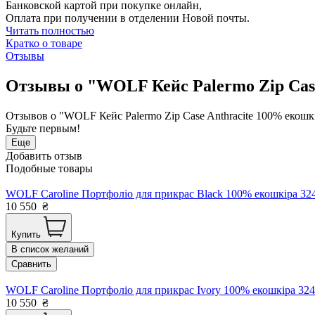
Банковской картой при покупке онлайн,
Оплата при получении в отделении Новой почты.
Читать полностью
Кратко о товаре
Отзывы
Отзывы о "WOLF Кейс Palermo Zip Case 
Отзывов о "WOLF Кейс Palermo Zip Case Anthracite 100% екошкі
Будьте первым!
Еще
Добавить отзыв
Подобные товары
WOLF Caroline Портфоліо для прикрас Black 100% екошкіра 
10 550
₴
Купить
В список желаний
Сравнить
WOLF Caroline Портфоліо для прикрас Ivory 100% екошкіра 3
10 550
₴