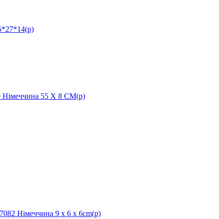
*27*14(р)
імеччина 55 X 8 CM(р)
82 Німеччина 9 x 6 x 6cm(р)