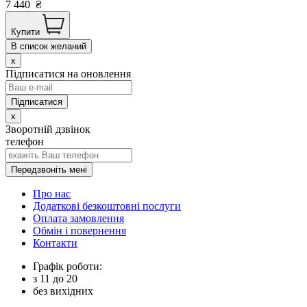
7 440
₴
Купити
В список желаний
x
Підписатися на оновлення
x
Зворотній дзвінок
телефон
Передзвоніть мені
Про нас
Додаткові безкоштовні послуги
Оплата замовлення
Обмін і повернення
Контакти
Графік роботи:
з
11
до
20
без вихідних