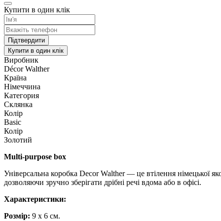
Купити в один клік
Підтвердити
Купити в один клік
Виробник
Décor Walther
Країна
Німеччина
Категория
Склянка
Колір
Basic
Колір
Золотий
Multi-purpose box
Універсальна коробка Decor Walther — це втілення німецької яко
дозволяючи зручно зберігати дрібні речі вдома або в офісі.
Характеристики:
Розмір:
9 x 6 cм.