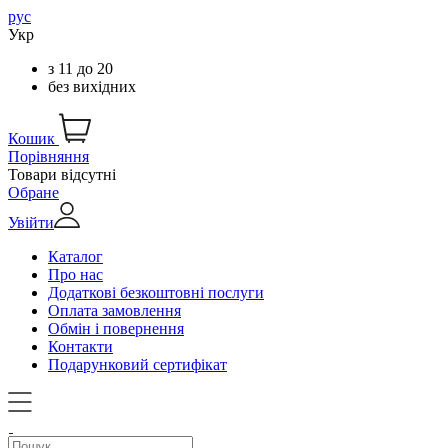
рус
Укр
з
11
до
20
без вихідних
Кошик
Порівняння
Товари відсутні
Обране
Увійти
Каталог
Про нас
Додаткові безкоштовні послуги
Оплата замовлення
Обмін і повернення
Контакти
Подарунковий сертифікат