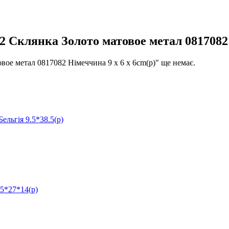
клянка Золото матовое метал 0817082 Н
 метал 0817082 Німеччина 9 x 6 x 6cm(р)" ще немає.
гія 9.5*38.5(р)
5*27*14(р)