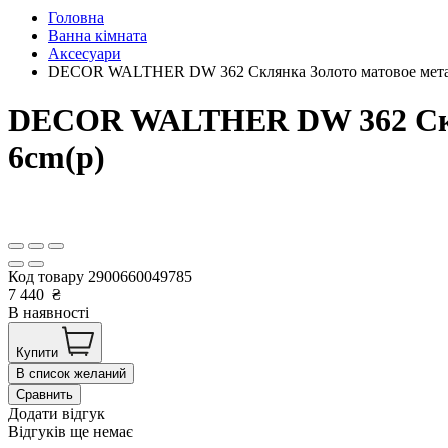
Головна
Ванна кімната
Аксесуари
DECOR WALTHER DW 362 Склянка Золото матовое метал 
DECOR WALTHER DW 362 Склян
6cm(р)
Код товару
2900660049785
7 440
₴
В наявності
Купити
В список желаний
Сравнить
Додати відгук
Відгуків ще немає