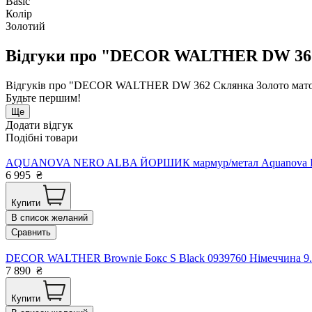
Basic
Колір
Золотий
Відгуки про "DECOR WALTHER DW 362 С
Відгуків про "DECOR WALTHER DW 362 Склянка Золото матовое
Будьте першим!
Ще
Додати відгук
Подібні товари
AQUANOVA NERO ALBA ЙОРШИК мармур/метал Aquanova Бель
6 995
₴
Купити
В список желаний
Сравнить
DECOR WALTHER Brownie Бокс S Black 0939760 Німеччина 9.
7 890
₴
Купити