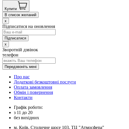
Купити
В список желаний
x
Підписатися на оновлення
x
Зворотній дзвінок
телефон
Передзвоніть мені
Про нас
Додаткові безкоштовні послуги
Оплата замовлення
Обмін і повернення
Контакти
Графік роботи:
з
11
до
20
без вихідних
м. Київ, Столичне шосе 103, ТЦ "Атмосфера"