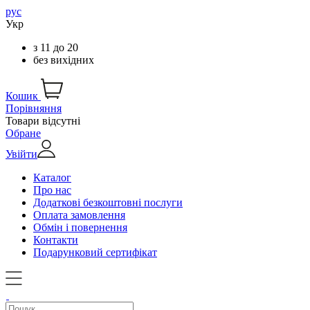
рус
Укр
з
11
до
20
без вихідних
Кошик
Порівняння
Товари відсутні
Обране
Увійти
Каталог
Про нас
Додаткові безкоштовні послуги
Оплата замовлення
Обмін і повернення
Контакти
Подарунковий сертифікат