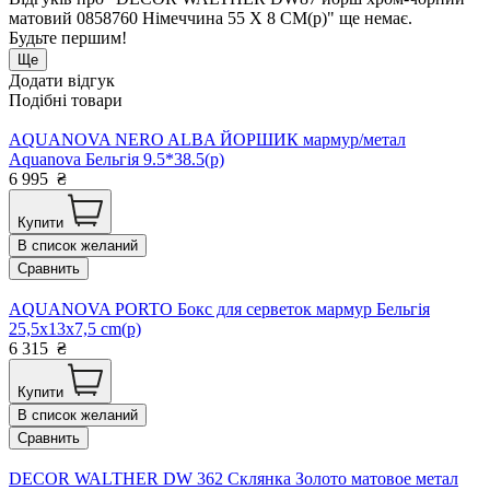
матовий 0858760 Німеччина 55 X 8 CM(р)" ще немає.
Будьте першим!
Ще
Додати відгук
Подібні товари
AQUANOVA NERO ALBA ЙОРШИК мармур/метал
Aquanova Бельгія 9.5*38.5(р)
6 995
₴
Купити
В список желаний
Сравнить
AQUANOVA PORTO Бокс для серветок мармур Бельгія
25,5x13x7,5 cm(р)
6 315
₴
Купити
В список желаний
Сравнить
DECOR WALTHER DW 362 Склянка Золото матовое метал