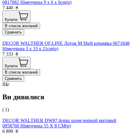
0817082 Німеччина 9 x 6 x 6cm(р)
7 440
₴
Купити
В список желаний
Сравнить
DECOR WALTHER OF.LINE Лоток М Shell кераміка 0671848
Німеччина 3 x 33 x 21cm(р)
7 333
₴
Купити
В список желаний
Сравнить
Ще
Ви дивилися
( 1)
DECOR WALTHER DW87 йорш хром-чорний матовий
0858760 Німеччина 55 X 8 CM(р)
6 890
₴