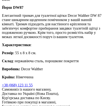
Йорш DW87
Елегантний тримач для туалетної щітки Decor Walther DW 87
стане шикарним щоденним помічником у вашій ванній
кімнаті. Тримач підходить для настінного кріплення та
забезпечує комфортне прибирання завдяки туалетній щітці з
подовженою ручкою. Крім того, просто розмістіть набір у
межах легкої досяжності поруч із вашим туалетом.
Характеристики
:
Розмір
: 55 x 8 x 8 cм.
Склад
: нержавіюча сталь, порошкове покриття
Виробник:
Decor Walther
Країна:
Німеччина
+38 (068) 123 11 55
Самовивіз із нашого магазину,
Доставка по Україні (Нова Пошта),
Кур'єрська доставка по Києву.
Готівкою при покупці в магазині,