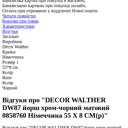
Банківська картка при покупці в магазині,
Банківською карткою при покупці онлайн,
Оплата при отриманні у відділенні Нової пошти.
Читати повністю
Коротко про товар
Характеристики
Відгуки
Загальні
Виробник
Décor Walther
Країна
Німеччина
Розмір 1
55*8 см.
Колір
Basic
Колір
Чорний
Відгуки про "DECOR WALTHER
DW87 йорш хром-чорний матовий
0858760 Німеччина 55 X 8 CM(р)"
Відгуків про "DECOR WALTHER DW87 йорш хром-чорний